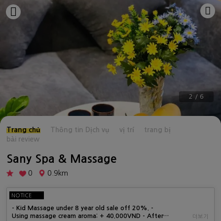
2
/
6
Trang chủ
Thông tin Dịch vụ
vị trí
trang bị
bài review
Sany Spa & Massage
0
0.9km
NOTICE
- Kid Massage under 8 year old sale off 20%. -
Using massage cream aroma: + 40.000VND - After
더보기