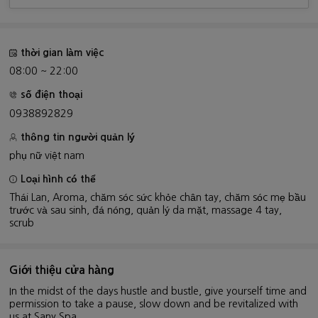
10:30 PM, surcharge 50.000VND
thời gian làm việc
08:00 ~ 22:00
số điện thoại
0938892829
thông tin người quản lý
phụ nữ việt nam
Loại hình có thể
Thái Lan, Aroma, chăm sóc sức khỏe chân tay, chăm sóc mẹ bầu
trước và sau sinh, đá nóng, quản lý da mặt, massage 4 tay,
scrub
Giới thiệu cửa hàng
In the midst of the days hustle and bustle, give yourself time and
permission to take a pause, slow down and be revitalized with
us at Sany Spa.