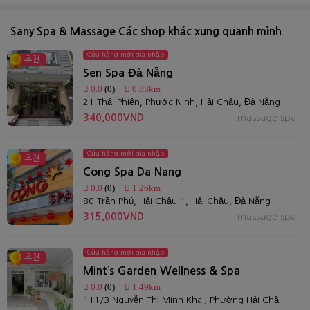
Sany Spa & Massage Các shop khác xung quanh mình
Cửa hàng mới gia nhập
추천
Sen Spa Đà Nẵng
0.0
(0)
0.83km
21 Thái Phiên, Phước Ninh, Hải Châu, Đà Nẵng, Việt Nam
340,000VND
massage spa
Cửa hàng mới gia nhập
추천
Cong Spa Da Nang
0.0
(0)
1.26km
80 Trần Phú, Hải Châu 1, Hải Châu, Đà Nẵng
315,000VND
massage spa
Cửa hàng mới gia nhập
추천
Mint’s Garden Wellness & Spa
0.0
(0)
1.49km
111/3 Nguyễn Thị Minh Khai, Phường Hải Châu 1, Đà Nẵng